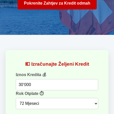
Pokrenite Zahtjev za Kredit odmah
💶 Izračunajte Željeni Kredit
Iznos Kredita 💰
Rok Otplate ⏱️