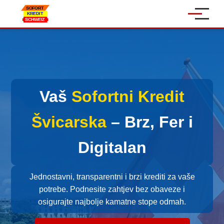
Početna
Privatni Kredit
Vaš
Sofortni Kredit
Kredit za Auto
Online Kredit
Švicarska
– Brz, Fer i
Krediti za MSP
Digitalan
O Nama
Jednostavni, transparentni i brzi krediti za vaše
potrebe. Podnesite zahtjev bez obaveze i
Kontakt
osigurajte najbolje kamatne stope odmah.
Jezici: