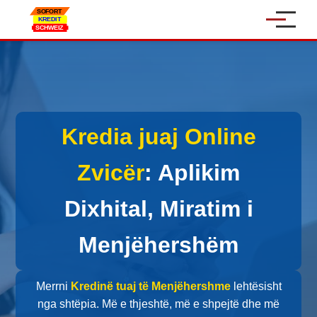
Home
Kredi Personale
Kredia juaj Online
Kredi Automjeti
Kredi Online
Zvicër
: Aplikim
Kredi për NVM-të
Dixhital, Miratim i
Rreth Nesh
Menjëhershëm
Kontakt
Merrni
Kredinë tuaj të Menjëhershme
lehtësisht
nga shtëpia. Më e thjeshtë, më e shpejtë dhe më
Sprachen: