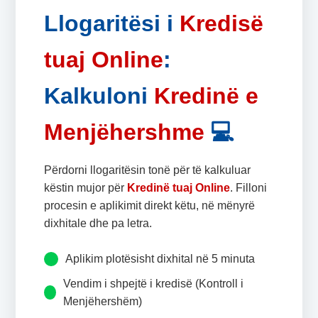
Llogaritësi i
Kredisë
tuaj Online
:
Kalkuloni
Kredinë e
Menjëhershme
💻
Përdorni llogaritësin tonë për të kalkuluar
këstin mujor për
Kredinë tuaj Online
. Filloni
procesin e aplikimit direkt këtu, në mënyrë
dixhitale dhe pa letra.
Aplikim plotësisht dixhital në 5 minuta
Vendim i shpejtë i kredisë (Kontroll i
Menjëhershëm)