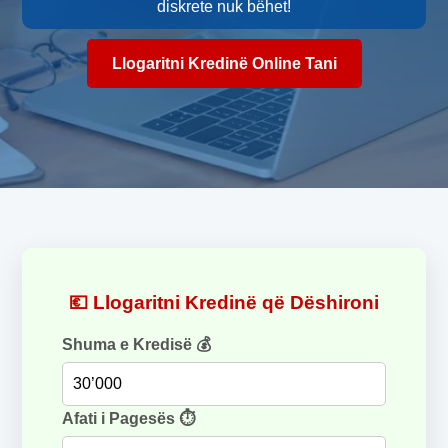
diskrete nuk bëhet!
Llogaritni Kredinë Online Tani
💶 Llogaritni Kredinë që Dëshironi
Shuma e Kredisë 💰
Afati i Pagesës ⏱️