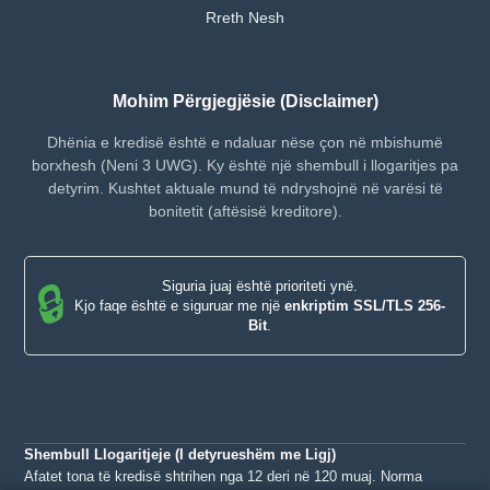
Rreth Nesh
Mohim Përgjegjësie (Disclaimer)
Dhënia e kredisë është e ndaluar nëse çon në mbishumë
borxhesh (Neni 3 UWG). Ky është një shembull i llogaritjes pa
detyrim. Kushtet aktuale mund të ndryshojnë në varësi të
bonitetit (aftësisë kreditore).
Siguria juaj është prioriteti ynë.
🔒
Kjo faqe është e siguruar me një
enkriptim SSL/TLS 256-
Bit
.
Shembull Llogaritjeje (I detyrueshëm me Ligj)
Afatet tona të kredisë shtrihen nga 12 deri në 120 muaj. Norma