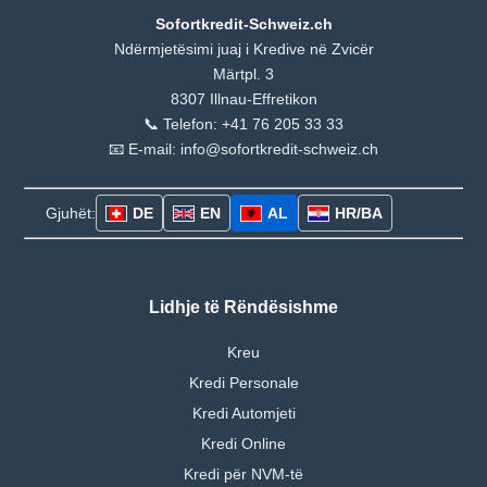
Sofortkredit-Schweiz.ch
Ndërmjetësimi juaj i Kredive në Zvicër
Märtpl. 3
8307 Illnau-Effretikon
📞 Telefon: +41 76 205 33 33
📧 E-mail: info@sofortkredit-schweiz.ch
Gjuhët:
DE
EN
AL
HR/BA
Lidhje të Rëndësishme
Kreu
Kredi Personale
Kredi Automjeti
Kredi Online
Kredi për NVM-të