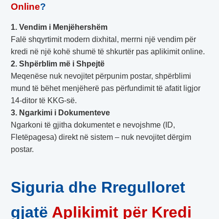
Online
?
1. Vendim i Menjëhershëm
Falë shqyrtimit modern dixhital, merrni një vendim për
kredi në një kohë shumë të shkurtër pas aplikimit online.
2. Shpërblim më i Shpejtë
Meqenëse nuk nevojitet përpunim postar, shpërblimi
mund të bëhet menjëherë pas përfundimit të afatit ligjor
14-ditor të KKG-së.
3. Ngarkimi i Dokumenteve
Ngarkoni të gjitha dokumentet e nevojshme (ID,
Fletëpagesa) direkt në sistem – nuk nevojitet dërgim
postar.
Siguria dhe Rregulloret
gjatë
Aplikimit për Kredi