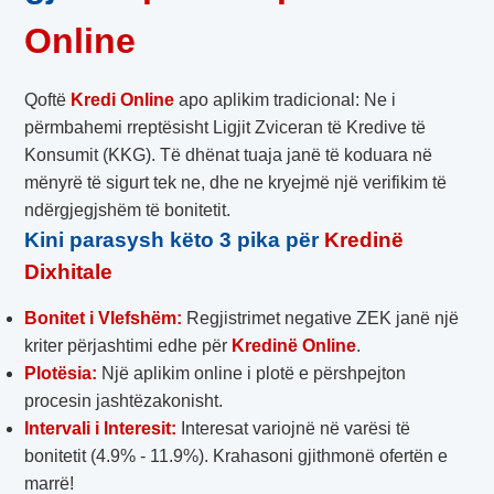
Online
Qoftë
Kredi Online
apo aplikim tradicional: Ne i
përmbahemi rreptësisht Ligjit Zviceran të Kredive të
Konsumit (KKG). Të dhënat tuaja janë të koduara në
mënyrë të sigurt tek ne, dhe ne kryejmë një verifikim të
ndërgjegjshëm të bonitetit.
Kini parasysh këto 3 pika për
Kredinë
Dixhitale
Bonitet i Vlefshëm:
Regjistrimet negative ZEK janë një
kriter përjashtimi edhe për
Kredinë Online
.
Plotësia:
Një aplikim online i plotë e përshpejton
procesin jashtëzakonisht.
Intervali i Interesit:
Interesat variojnë në varësi të
bonitetit (4.9% - 11.9%). Krahasoni gjithmonë ofertën e
marrë!